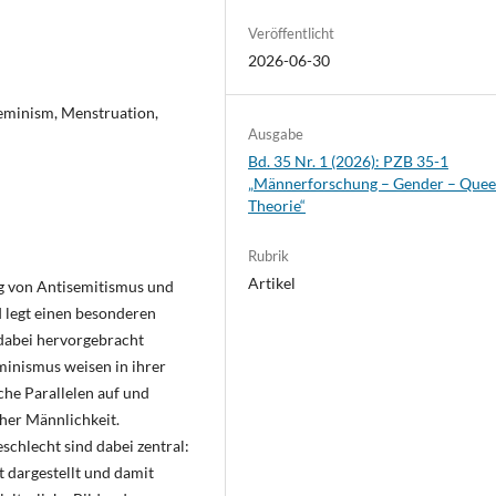
Veröffentlicht
2026-06-30
feminism, Menstruation,
Ausgabe
Bd. 35 Nr. 1 (2026): PZB 35-1
„Männerforschung – Gender – Quee
Theorie“
Rubrik
Artikel
ng von Antisemitismus und
d legt einen besonderen
 dabei hervorgebracht
inismus weisen in ihrer
che Parallelen auf und
her Männlichkeit.
schlecht sind dabei zentral:
 dargestellt und damit