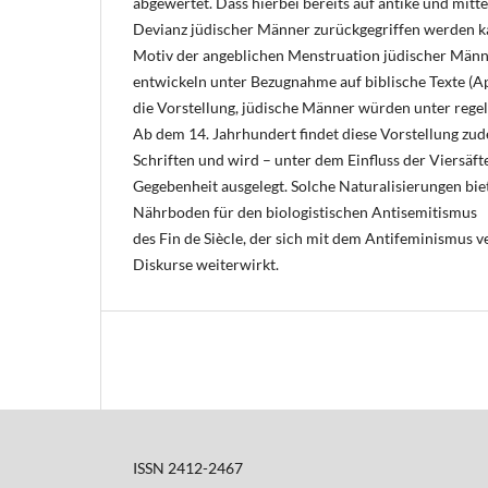
abgewertet. Dass hierbei bereits auf antike und mitte
Devianz jüdischer Männer zurückgegriffen werden ka
Motiv der angeblichen Menstruation jüdischer Männ
entwickeln unter Bezugnahme auf biblische Texte (Ap
die Vorstellung, jüdische Männer würden unter rege
Ab dem 14. Jahrhundert findet diese Vorstellung zu
Schriften und wird – unter dem Einfluss der Viersäfte
Gegebenheit ausgelegt. Solche Naturalisierungen bi
Nährboden für den biologistischen Antisemitismus
des Fin de Siècle, der sich mit dem Antifeminismus 
Diskurse weiterwirkt.
ISSN 2412-2467