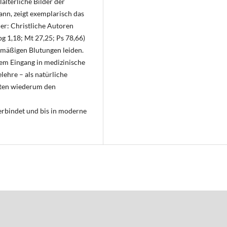
lalterliche Bilder der
nn, zeigt exemplarisch das
er: Christliche Autoren
g 1,18; Mt 27,25; Ps 78,66)
lmäßigen Blutungen leiden.
dem Eingang in medizinische
lehre – als natürliche
eten wiederum den
verbindet und bis in moderne