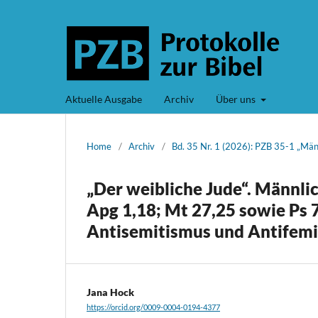
Aktuelle Ausgabe
Archiv
Über uns
Home
/
Archiv
/
Bd. 35 Nr. 1 (2026): PZB 35-1 „Mä
„Der weibliche Jude“. Männli
Apg 1,18; Mt 27,25 sowie Ps 7
Antisemitismus und Antifem
Jana Hock
https://orcid.org/0009-0004-0194-4377